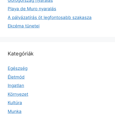
Görögország nyaralás
Playa de Muro nyaralás
A pályázatírás öt legfontosabb szakasza
Ekcéma tünetei
Kategóriák
Egészség
Életmód
Ingatlan
Környezet
Kultúra
Munka