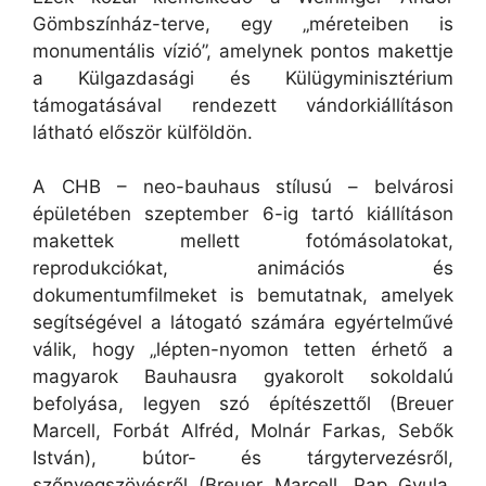
Gömbszínház-terve, egy „méreteiben is
monumentális vízió”, amelynek pontos makettje
a Külgazdasági és Külügyminisztérium
támogatásával rendezett vándorkiállításon
látható először külföldön.
A CHB – neo-bauhaus stílusú – belvárosi
épületében szeptember 6-ig tartó kiállításon
makettek mellett fotómásolatokat,
reprodukciókat, animációs és
dokumentumfilmeket is bemutatnak, amelyek
segítségével a látogató számára egyértelművé
válik, hogy „lépten-nyomon tetten érhető a
magyarok Bauhausra gyakorolt sokoldalú
befolyása, legyen szó építészettől (Breuer
Marcell, Forbát Alfréd, Molnár Farkas, Sebők
István), bútor- és tárgytervezésről,
szőnyegszövésről (Breuer Marcell, Pap Gyula,