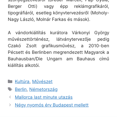
Berger Otti) vagy épp reklámgrafikáról,
tipográfiáról, esetleg könyvtervezésről (Moholy-
Nagy László, Molnár Farkas és mások).
A vándorkiállítás kurátora Várkonyi György
művészettörténész, látványtervezője pedig
Czakó Zsolt grafikusművész, a 2010-ben
Pécsett és Berlinben megrendezett Magyarok a
Bauhausban/Die Ungarn am Bauhaus című
kiállítás alkotói.
Kategória
Kultúra
,
Művészet
Címkék
Berlin
,
Németország
Mallorca last minute utazás
Négy nyomós érv Budapest mellett