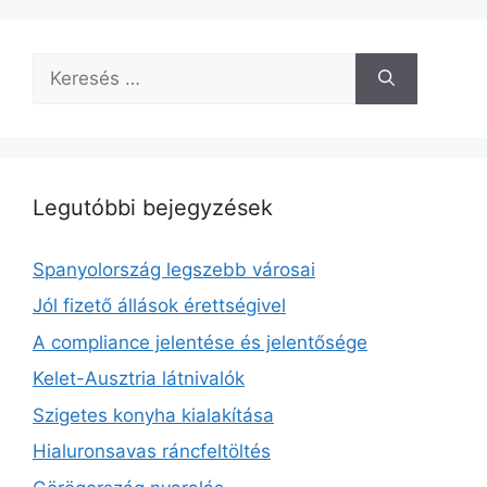
Keresés:
Legutóbbi bejegyzések
Spanyolország legszebb városai
Jól fizető állások érettségivel
A compliance jelentése és jelentősége
Kelet-Ausztria látnivalók
Szigetes konyha kialakítása
Hialuronsavas ráncfeltöltés