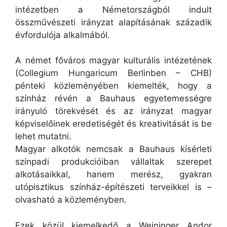
intézetben a Németországból indult
összművészeti irányzat alapításának századik
évfordulója alkalmából.
A német főváros magyar kulturális intézetének
(Collegium Hungaricum Berlinben – CHB)
pénteki közleményében kiemelték, hogy a
színház révén a Bauhaus egyetemességre
irányuló törekvését és az irányzat magyar
képviselőinek eredetiségét és kreativitását is be
lehet mutatni.
Magyar alkotók nemcsak a Bauhaus kísérleti
színpadi produkcióiban vállaltak szerepet
alkotásaikkal, hanem merész, gyakran
utópisztikus színház-építészeti terveikkel is –
olvasható a közleményben.
Ezek közül kiemelkedő a Weininger Andor