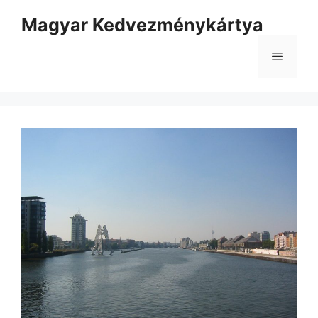
Kilépés
Magyar Kedvezménykártya
a
tartalomba
Menü