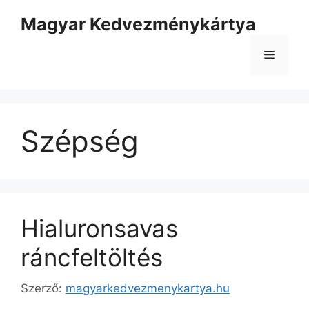
Kilépés
Magyar Kedvezménykártya
a
tartalomba
Menü
Szépség
Hialuronsavas
ráncfeltöltés
Szerző:
magyarkedvezmenykartya.hu