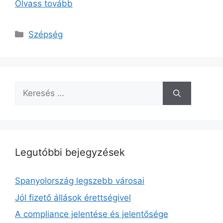
Olvass tovább
Kategória
Szépség
Keresés:
Legutóbbi bejegyzések
Spanyolország legszebb városai
Jól fizető állások érettségivel
A compliance jelentése és jelentősége