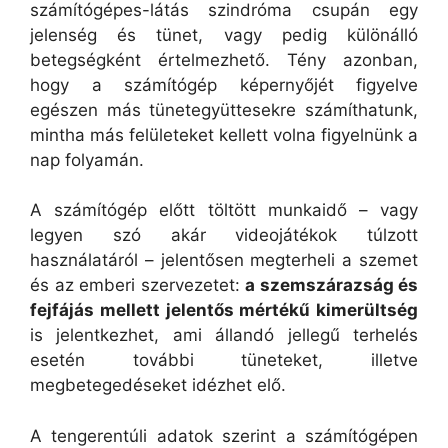
számítógépes-látás szindróma csupán egy
jelenség és tünet, vagy pedig különálló
betegségként értelmezhető. Tény azonban,
hogy a számítógép képernyőjét figyelve
egészen más tünetegyüttesekre számíthatunk,
mintha más felületeket kellett volna figyelnünk a
nap folyamán.
A számítógép előtt töltött munkaidő – vagy
legyen szó akár videojátékok túlzott
használatáról – jelentősen megterheli a szemet
és az emberi szervezetet:
a szemszárazság és
fejfájás mellett jelentős mértékű kimerültség
is jelentkezhet, ami állandó jellegű terhelés
esetén további tüneteket, illetve
megbetegedéseket idézhet elő.
A tengerentúli adatok szerint a számítógépen