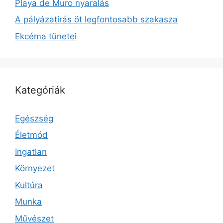
Playa de Muro nyaralás
A pályázatírás öt legfontosabb szakasza
Ekcéma tünetei
Kategóriák
Egészség
Életmód
Ingatlan
Környezet
Kultúra
Munka
Művészet