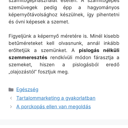
számítógéphasználat esetén. A számítógépes
szemüvegek pedig épp a hagyományos
képernyőtávolsághoz készülnek, így pihentetni
és óvni képesek a szemet.
Figyeljünk a képernyő méretére is. Minél kisebb
betűméreteket kell olvasnunk, annál inkább
erőltetjük a szemünket. A
pislogás nélküli
szemmeresztés
rendkívüli módon fárasztja a
szemeket, hiszen a pislogásból eredő
„olajozástól” fosztjuk meg.
Kategória
Egészség
Tartalommarketing a gyakorlatban
A porckopás ellen van megoldás