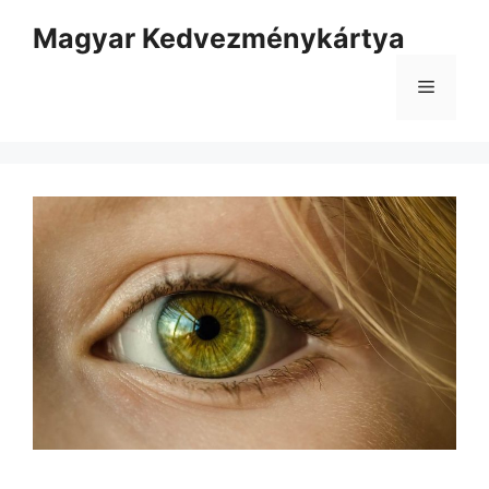
Kilépés
Magyar Kedvezménykártya
a
tartalomba
Menü