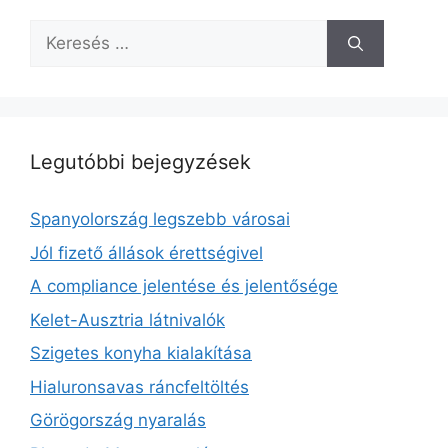
Keresés:
Legutóbbi bejegyzések
Spanyolország legszebb városai
Jól fizető állások érettségivel
A compliance jelentése és jelentősége
Kelet-Ausztria látnivalók
Szigetes konyha kialakítása
Hialuronsavas ráncfeltöltés
Görögország nyaralás