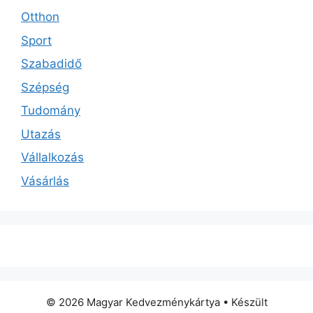
Otthon
Sport
Szabadidő
Szépség
Tudomány
Utazás
Vállalkozás
Vásárlás
© 2026 Magyar Kedvezménykártya
• Készült